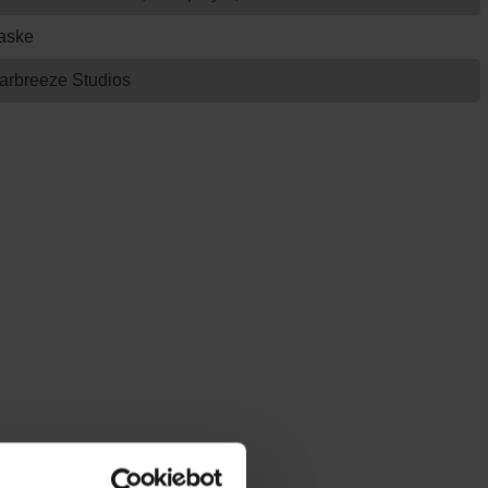
aske
arbreeze Studios