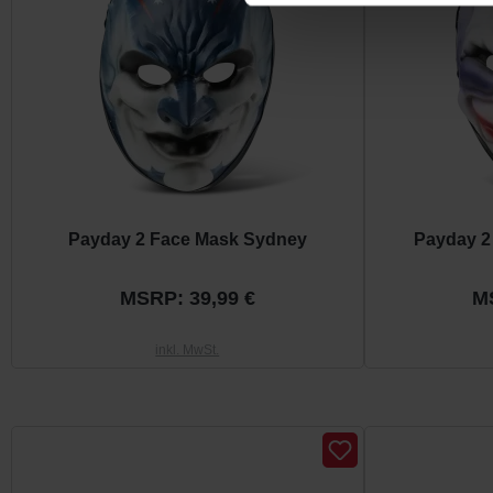
Payday 2 Face Mask Sydney
Payday 2
MSRP: 39,99 €
M
inkl. MwSt.
Produktgalerie überspringen