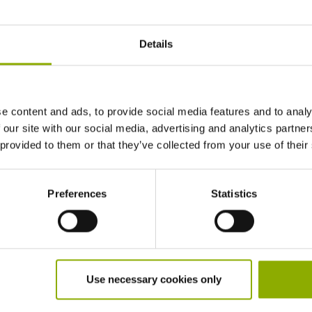
euch noch tiefer mit euren
Details
rt unangenehme
 Maske nicht und bietet
 her geht.
nball – nur bitte keine
e content and ads, to provide social media features and to analy
dem PAYDAY-Universum!
 our site with our social media, advertising and analytics partn
 provided to them or that they’ve collected from your use of their
Preferences
Statistics
More Maske
Use necessary cookies only