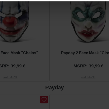
 Face Mask "Chains"
Payday 2 Face Mask "Clo
SRP: 39,99 €
MSRP: 39,99 €
inkl. MwSt.
inkl. MwSt.
Payday