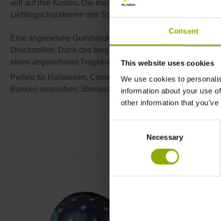
voll auf ihre Kosten. Die massiven Masken aus Vinyl lassen 
Lieblingscharakteren des Spiels verschmelzen.
Consent
Eine angenehme Gummipolsterung an den Seiten verhinde
Druckstellen. Dank des bequemen Kopfbandes verrutscht die
einen angenehmen Tragekomfort, auch wenn es gerade heiß
This website uses cookies
Perfekt für Halloween, Conventions oder den nächsten Maske
We use cookies to personalis
Banken ausrauben, überlasst das besser den Profis aus 
information about your use of
other information that you’ve
Consent
Necessary
Selection
Produktgalerie überspringen