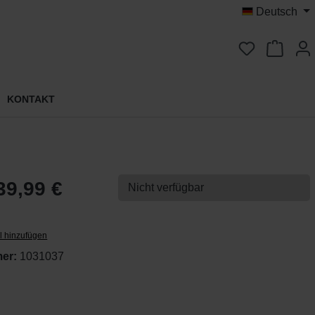
Deutsch
Du hast 0 
KONTAKT
9,99 €
Nicht verfügbar
l hinzufügen
er:
1031037