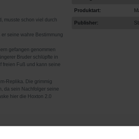
Produktart:
M
, musste schon viel durch
Publisher:
St
is er seine wahre Bestimmung
enern gefangen genommen
üngerer Bruder schlüpfte in
f freien Fuß und kann seine
ium-Replika. Die grimmig
, da sein Nachfolger seine
ske hier die Hoxton 2.0
it den hochwertigen Masken