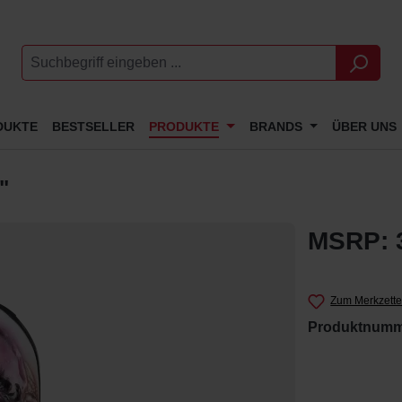
DUKTE
BESTSELLER
PRODUKTE
BRANDS
ÜBER UNS
"
MSRP: 3
Zum Merkzette
Produktnumm