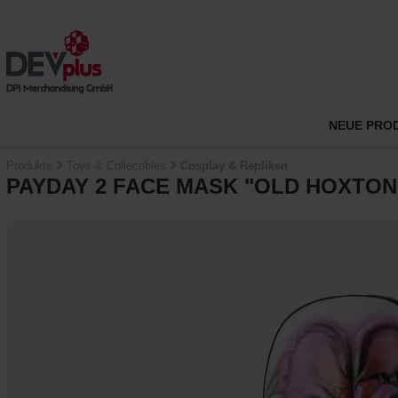
m Hauptinhalt springen
Zur Suche springen
Zur Hauptnavigation springen
NEUE PRO
Produkte
Toys & Collectibles
Cosplay & Repliken
PAYDAY 2 FACE MASK "OLD HOXTON