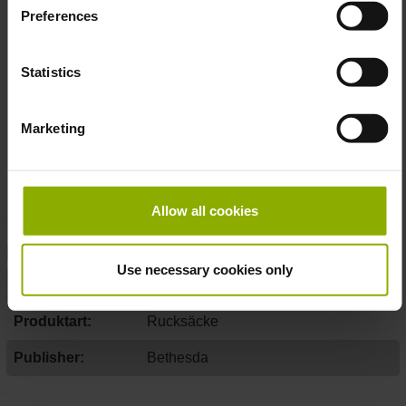
Preferences
Farbe:
Blau-Schwarz
Druck:
Einige Werbeanzeigen, bekannt aus dem
Statistics
Fallout-Universum
Jahr:
2021
Offiziell lizenziert von Bethesda
Marketing
Made with
♥
by Gaya Entertainment
Allow all cookies
DETAILS
Use necessary cookies only
Gaming Genre:
Action, Open World, Role-playing
Produktart:
Rucksäcke
Publisher:
Bethesda