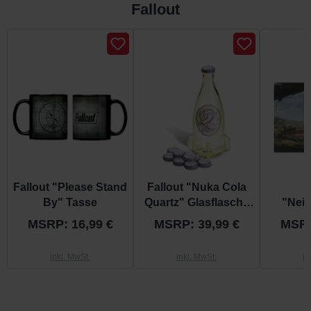
Fallout
Produktgalerie überspringen
Fallout "Please Stand
Fallout "Nuka Cola
F
By" Tasse
Quartz" Glasflasche
"Nei
und Kronkorken
Patrol"
MSRP: 16,99 €
MSRP: 39,99 €
MSRP
inkl. MwSt.
inkl. MwSt.
in