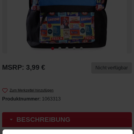
MSRP: 3,99 €
Nicht verfügbar
Zum Merkzettel hinzufügen
Produktnummer:
1063313
BESCHREIBUNG