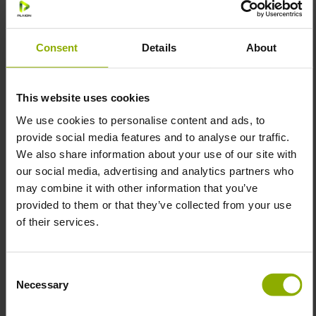
Für diesen Rucksack brauchst du keinen Ad-Blocker!
Die Welt von Fallout besticht mit der unverwechselbaren
Liebe zum Detail. Es gibt in der fiktiven retrofuturistischen
Consent
Details
About
Welt eigene Marken wie zum Beispiel Nuka Cola, aber
wenn man seine Augen offen hält, kann man ganze
Werbekampagnen auf halb-zerstörten Werbetafeln oder
This website uses cookies
in Magazinen finden.
We use cookies to personalise content and ads, to
Dieser Rucksack ist im Stil der verschiedenen
provide social media features and to analyse our traffic.
Werbeanzeigen gehalten, welche ihr aus der Welt von
We also share information about your use of our site with
Fallout bestens kennen solltet und zeigt euch ein paar
our social media, advertising and analytics partners who
der bekanntesten Marken des Wastelands. Von Grognak
may combine it with other information that you’ve
dem Barbaren bis hin zu den kraftvollen Energiewaffen
provided to them or that they’ve collected from your use
von Tesla, mit diesem Rucksack setzt ihr definitiv ein
of their services.
Statement für alle Fallout-Fans.
Der Rucksack ist im klassischen Design gehalten und
verfügt über ein großes Fach für alle Sportsachen,
Consent
Schulunterlagen oder andere Dokumente sowie ein
Necessary
Selection
kleines Fach an der Vorderseite.