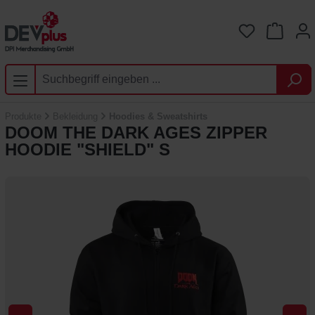
Zum Hauptinhalt springen
Du hast 0 
Produkte
Bekleidung
Hoodies & Sweatshirts
DOOM THE DARK AGES ZIPPER
HOODIE "SHIELD" S