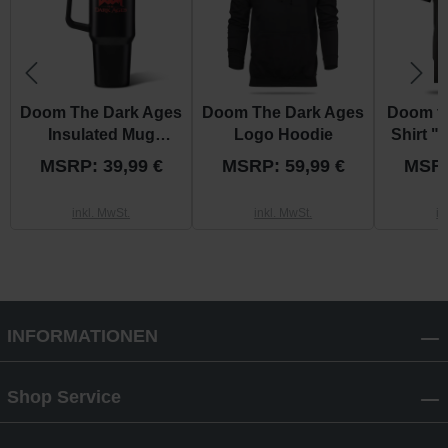
Doom The Dark Ages
Doom The Dark Ages
Doom th
Insulated Mug
Logo Hoodie
Shirt 
"Shield"
MSRP: 39,99 €
MSRP: 59,99 €
MSRP
inkl. MwSt.
inkl. MwSt.
in
INFORMATIONEN
Shop Service