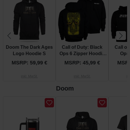
Doom The Dark Ages
Call of Duty: Black
Call of
Logo Hoodie S
Ops 6 Zipper Hoodie
Ops
"Yield Or Die" S
"Ce
MSRP: 59,99 €
MSRP: 45,99 €
MSRP
inkl. MwSt.
inkl. MwSt.
in
Doom
Produktgalerie überspringen