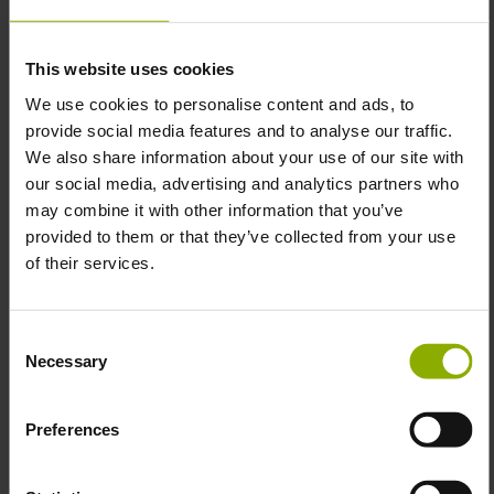
Ikonisches Design:
Offizielles DOOM-Logo in
blutigem Rot und die legendäre Shield Saw als
Hingucker
This website uses cookies
Pflegehinweise:
Maschinenwaschbar bei 30°C (auf
We use cookies to personalise content and ads, to
links drehen). Kein Trockner, nicht direkt über den
provide social media features and to analyse our traffic.
Druck bügeln
We also share information about your use of our site with
Farbe:
Klassisches Schwarz für einen zeitlosen,
our social media, advertising and analytics partners who
markanten Look
may combine it with other information that you’ve
Hochwertiger Druck:
Langlebiger Digitaldruck für
provided to them or that they’ve collected from your use
satte Farben, die auch nach unzähligen Wäschen
of their services.
erhalten bleiben
Offiziell lizenziert:
100 % echtes DOOM-
Merchandise, direkt von Bethesda
Consent
Necessary
Selection
Echte Slayer bekämpfen nicht nur Dämonen – sie tun es
Preferences
mit Stil!