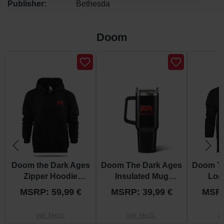
Publisher:
Bethesda
Doom
Produktgalerie überspringen
Doom the Dark Ages
Doom The Dark Ages
Doom Th
Zipper Hoodie
Insulated Mug
Log
"Shield"
"Shield"
MSRP: 59,99 €
MSRP: 39,99 €
MSRP
inkl. MwSt.
inkl. MwSt.
in