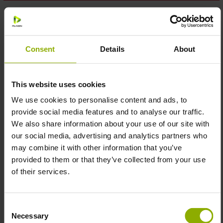
Bring frischen Doom-Style in deine vier Wände mit dem
Magnet-Set „Icons“
aus
Doom: The Dark Ages
! Dieses
Set aus 4 hochwertigen Magneten zeigt legendäre
Consent
Details
About
Symbole, die jeder echte Doom-Fan sofort erkennt – vom
mächtigen Slayer’s Sign bis zum markanten
Doom The
Dark Ages
-Logo.
This website uses cookies
We use cookies to personalise content and ads, to
provide social media features and to analyse our traffic.
Features:
We also share information about your use of our site with
our social media, advertising and analytics partners who
may combine it with other information that you’ve
Set aus 4 Magneten
– perfekt für Kühlschrank,
provided to them or that they’ve collected from your use
Spind oder jede magnetische Oberfläche.
of their services.
Material:
Acryl mit Magnetrückseite
Designs & Größen:
Consent
- Slayer’s Sign:
4,6 cm Breite
Necessary
Selection