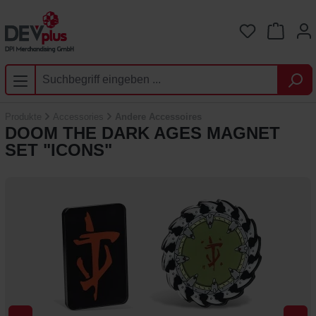
Zum Hauptinhalt springen
Du hast 0 
Produkte
Accessories
Andere Accessoires
DOOM THE DARK AGES MAGNET
SET "ICONS"