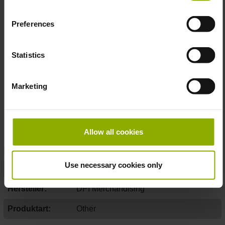
- Shield Saw:
7,5 cm Breite
- Helm:
5,2 cm Breite
Preferences
- Doom The Dark Ages Logo:
8 cm Breite
Statistics
Hol dir eine Prise
Doom
-Power in deinen Alltag – diese
Magnete sind nicht nur praktisch, sondern ein klares
Marketing
Statement für deine Liebe zu einem der legendärsten
Gaming-Universen. Perfekt für Sammler, Gamer und alle,
die es düster und episch mögen.
Allow all cookies
DETAILS
Use necessary cookies only
Gaming Genre:
Action, First-Person Shooter, Shooter
Hersteller:
DPI Merchandising
Produktart:
Other