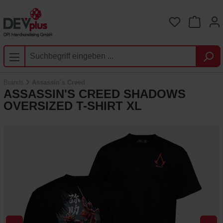
Zum Hauptinhalt springen
Du hast 0 
Brands
Assassin´s Creed
ASSASSIN'S CREED SHADOWS
OVERSIZED T-SHIRT XL