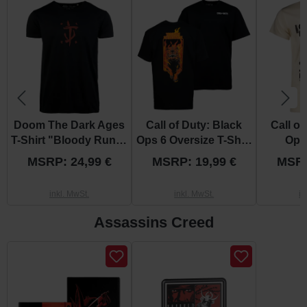
Doom The Dark Ages
Call of Duty: Black
Call of
T-Shirt "Bloody Rune"
Ops 6 Oversize T-Shirt
Ops 
XL
"Hellhound" XL
"Blac
MSRP: 24,99 €
MSRP: 19,99 €
MSRP
inkl. MwSt.
inkl. MwSt.
in
Assassins Creed
Produktgalerie überspringen