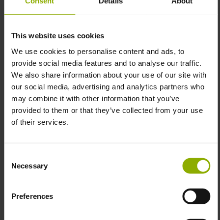
Consent
Details
About
Atmungsaktivität – perfekt für lange Gaming-
Sessions oder entspannte Abende.
Design:
Offizielles Artwork aus Assassin's Creed
This website uses cookies
Shadows.
We use cookies to personalise content and ads, to
Pflegehinweise:
Maschinenwaschbar bei 30°C (auf
provide social media features and to analyse our traffic.
links gedreht) für langanhaltend frische Prints.
Bitte
We also share information about your use of our site with
nicht im Trockner trocknen oder direkt über den
our social media, advertising and analytics partners who
Druck bügeln.
may combine it with other information that you’ve
Farbe:
Schwarz– eine zeitlose Farbe, die zu jedem
provided to them or that they’ve collected from your use
Outfit passt.
of their services.
Hochwertiger Druck:
In Österreich im
langlebigen Digitaldruckverfahren bedruckt, damit
die Farben auch nach vielen Waschgängen noch
Consent
leuchten.
Necessary
Selection
Preferences
Nicht jeder kann ein Assassine sein, aber mit diesem
Shirt kannst du zumindest so aussehen!