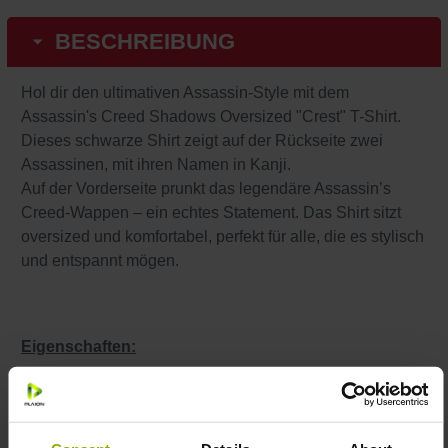
BESCHREIBUNG
Hol dir den ultimativen Assassin-Style mit dem
Assassin's Creed Shadows Oversized "Crest" T-Shirt.
Dieses schwarze Shirt zeigt auf der Rückseite zwei
Assassinen, mit ihren Namen in Kanji.
Auf der Vorderseite prunkt das legendäre Assassin’s
Creed-Wappen – ein echtes Statement. Das Shirt sitzt
oversized und komfortabel, perfekt für alle, die es stylisch
und entspannt mögen.
Eigenschaften:
Material:
Hergestellt aus 100 % Baumwolle, bietet
dieses T-Shirt ultimativen Komfort und